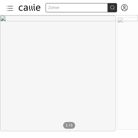


Zomer
1
/
6