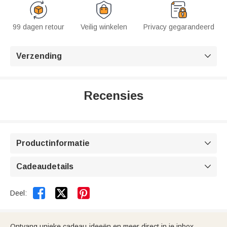
99 dagen retour
Veilig winkelen
Privacy gegarandeerd
Verzending

Recensies
Productinformatie

Cadeaudetails



Deel:
Ontvang unieke cadeau-ideeën en meer direct in je inbox.