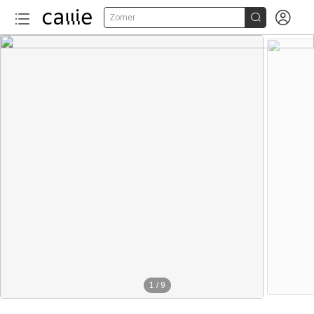


Zomer
1
/
9