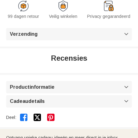
99 dagen retour
Veilig winkelen
Privacy gegarandeerd
Verzending

Recensies
Productinformatie

Cadeaudetails



Deel:
Ontvang unieke cadeau-ideeën en meer direct in je inbox.