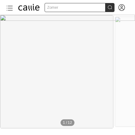


Zomer
1
/
12