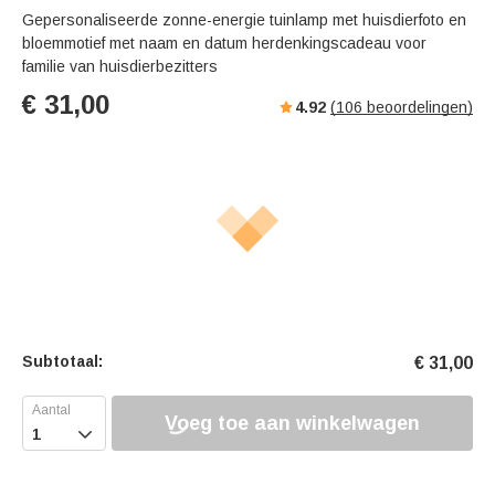
s
u
e
Gepersonaliseerde zonne-energie tuinlamp met huisdierfoto en
e
t
r
bloemmotief met naam en datum herdenkingscadeau voor
e
f
familie van huisdierbezitters
u
€
31,00
4.92
(
106
beoordelingen)
l
l
s
c
r
e
e
n
Subtotaal:
€
31,00
Voeg toe aan winkelwagen
