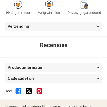
99 dagen retour
Veilig winkelen
Privacy gegarandeerd
Verzending

Recensies
Productinformatie

Cadeaudetails



Deel:
Ontvang unieke cadeau-ideeën en meer direct in je inbox.