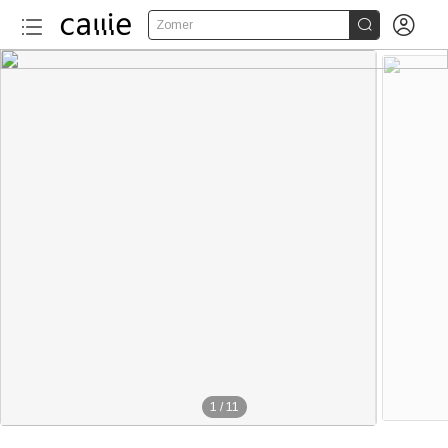


Zomer
1
/
11