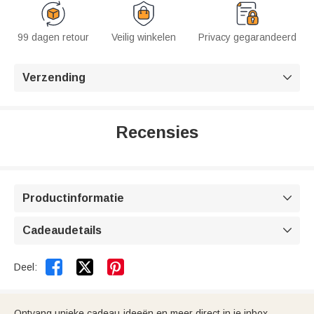
99 dagen retour
Veilig winkelen
Privacy gegarandeerd
Verzending

Recensies
Productinformatie

Cadeaudetails



Deel:
Ontvang unieke cadeau-ideeën en meer direct in je inbox.