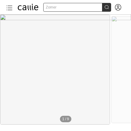


Zomer
1
/
9