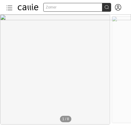


Zomer
1
/
8