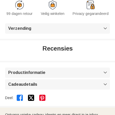
99 dagen retour
Veilig winkelen
Privacy gegarandeerd
Verzending

Recensies
Productinformatie

Cadeaudetails



Deel:
Ontvang unieke cadeau-ideeën en meer direct in je inbox.