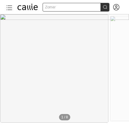


Zomer
1
/
8