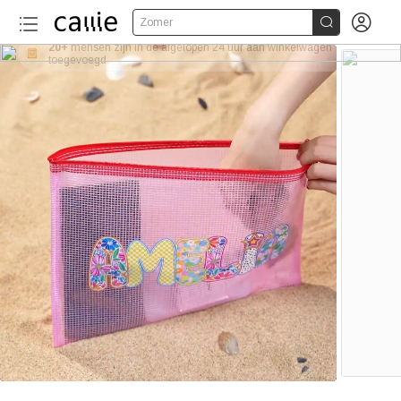


Zomer
20+