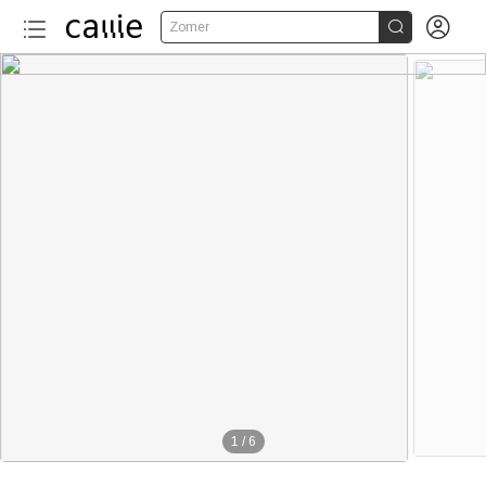


Zomer
1
/
6