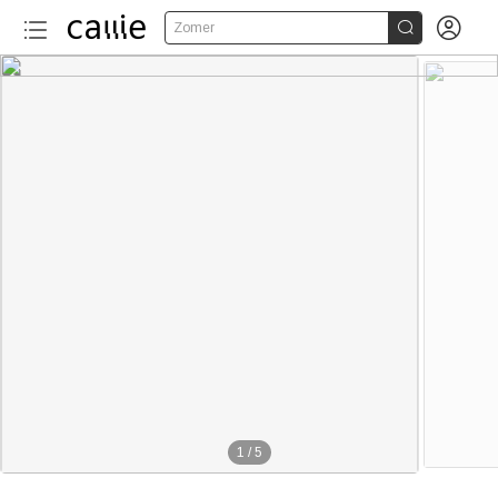


Zomer
1
/
5