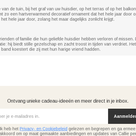
e van de tuin, bij het graf van uw huisdier, op het terras of op het balk
 zo een hartverwarmend decoratief ornament dat het hele jaar door op
 het hele jaar door, zolang het maar dagelijks zonlicht krijgt.
enden of familie die hun geliefde huisdier hebben verloren of missen
e: hij biedt stille gezelschap en zacht troost in tijden van verdriet. 
de band koestert die zij met hun harige vriend hadden.
Ontvang unieke cadeau-ideeën en meer direct in je inbox.
Aanmelde
Ik heb het
Privacy- en Cookiebeleid
gelezen en begrepen en ga ermee
akkoord om op maat gemaakte aanbiedingen en updates van Callie per