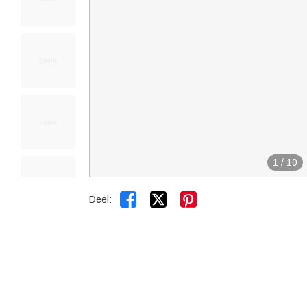
1
/
10


Deel: