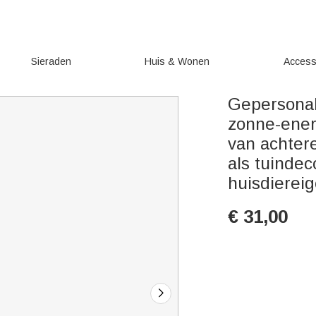
Sieraden
Huis & Wonen
Access
Gepersonal
zonne-ener
van achtere
als tuindec
huisdierei
€
31,00