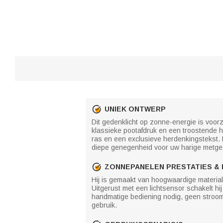
UNIEK ONTWERP
Dit gedenklicht op zonne-energie is voo
klassieke pootafdruk en een troostende h
ras en een exclusieve herdenkingstekst. 
diepe genegenheid voor uw harige metgezel
ZONNEPANELEN PRESTATIES & 
Hij is gemaakt van hoogwaardige materia
Uitgerust met een lichtsensor schakelt h
handmatige bediening nodig, geen stroomv
gebruik.