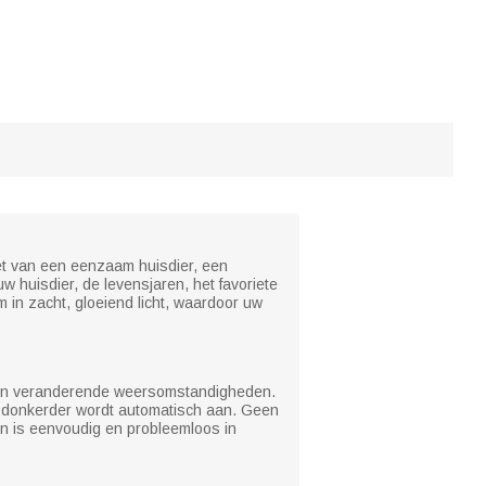
et van een eenzaam huisdier, een
 huisdier, de levensjaren, het favoriete
 in zacht, gloeiend licht, waardoor uw
en en veranderende weersomstandigheden.
ng donkerder wordt automatisch aan. Geen
en is eenvoudig en probleemloos in