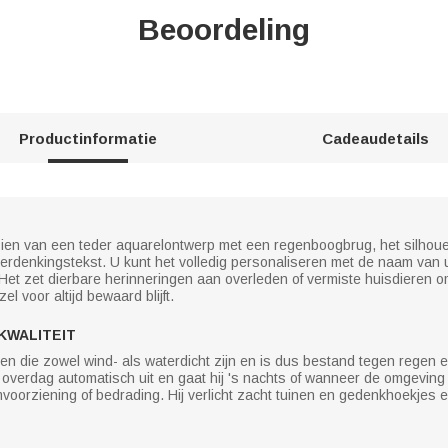
Beoordeling
Productinformatie
Cadeaudetails
rzien van een teder aquarelontwerp met een regenboogbrug, het silhou
erdenkingstekst. U kunt het volledig personaliseren met de naam van uw
Het zet dierbare herinneringen aan overleden of vermiste huisdieren om
 voor altijd bewaard blijft.
KWALITEIT
len die zowel wind- als waterdicht zijn en is dus bestand tegen reg
ij overdag automatisch uit en gaat hij 's nachts of wanneer de omgevi
oorziening of bedrading. Hij verlicht zacht tuinen en gedenkhoekjes 