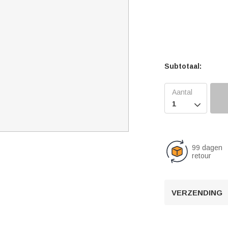
Subtotaal:

99 dagen
retour
VERZENDING