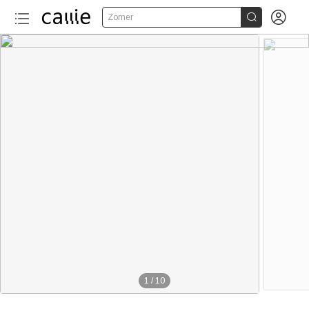


Zomer
1
/
10