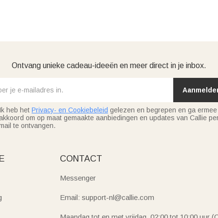
Ontvang unieke cadeau-ideeën en meer direct in je inbox.
Aanmelde
Ik heb het
Privacy- en Cookiebeleid
gelezen en begrepen en ga ermee
akkoord om op maat gemaakte aanbiedingen en updates van Callie per
mail te ontvangen.
E
CONTACT
Messenger
g
Email: support-nl@callie.com
Maandag tot en met vrijdag, 02:00 tot 10:00 uur 