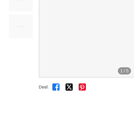
1
/
5


Deel: