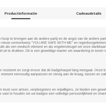
Productinformatie
Cadeaudetails
hoop te brengen aan de andere partij en de angst van de andere partij
 een nieuw vormontwerp "YOU ARE SAFE WITH ME" en regenboogelemente
bruikt als een medisch element en als engelenvleugel om onze dankbaa
 uit te drukken. Dit is een geweldige manier om waardering te tonen
zeer resistent en zorgt ervoor dat de badgehaspel lang meegaat. Onze 
 elk moment eenvoudig aanpassen en stevig aan de kraag, tassen en za
n must voor artsen, verpleegsters en vrijwilligers, ze bieden een g
 vast te houden om uw badges een volledige persoonlijkheid en char