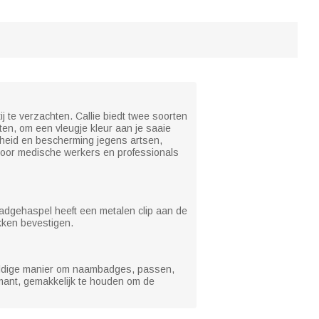
 te verzachten. Callie biedt twee soorten
n, om een vleugje kleur aan je saaie
rheid en bescherming jegens artsen,
 voor medische werkers en professionals
badgehaspel heeft een metalen clip aan de
kken bevestigen.
eweldige manier om naambadges, passen,
mant, gemakkelijk te houden om de