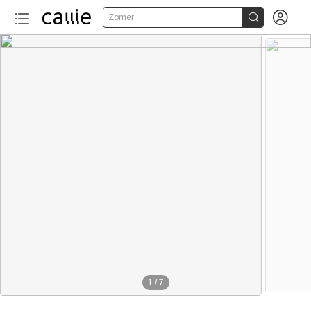


Zomer
1
/
7