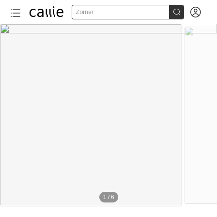


Zomer
1
/
6