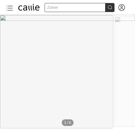


Zomer
1
/
6