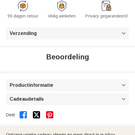
99 dagen retour
Veilig winkelen
Privacy gegarandeerd
Verzending

Beoordeling
Productinformatie

Cadeaudetails



Deel:
Ontvang unieke cadeau-ideeën en meer direct in je inbox.