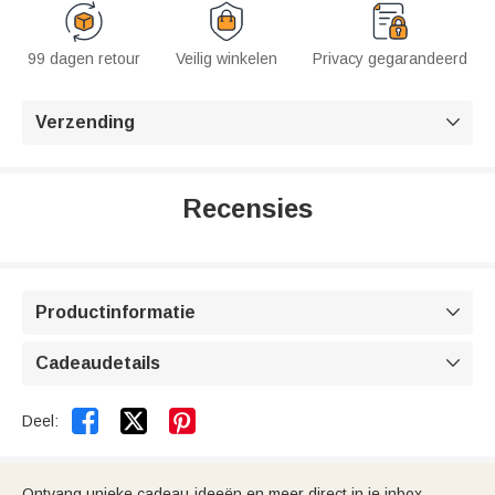
99 dagen retour
Veilig winkelen
Privacy gegarandeerd
Verzending

Recensies
Productinformatie

Cadeaudetails



Deel:
Ontvang unieke cadeau-ideeën en meer direct in je inbox.