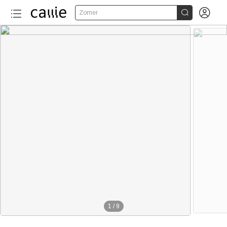


Zomer
1
/
9