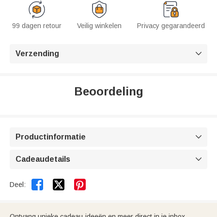
99 dagen retour
Veilig winkelen
Privacy gegarandeerd
Verzending

Beoordeling
Productinformatie

Cadeaudetails



Deel:
Ontvang unieke cadeau-ideeën en meer direct in je inbox.