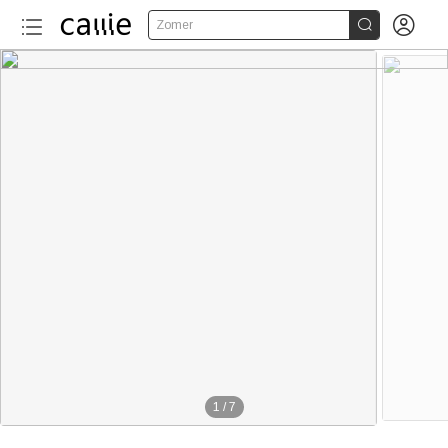


Zomer
1
/
7