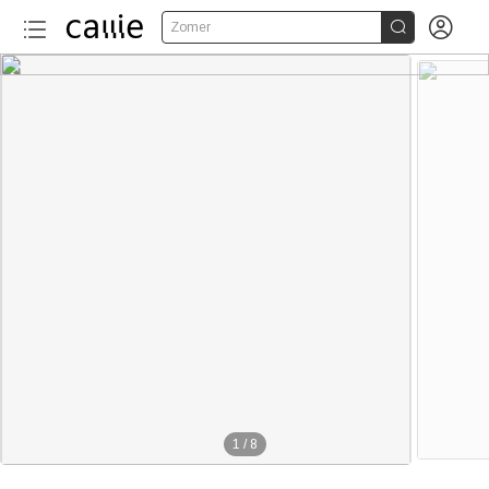


Zomer
1
/
8