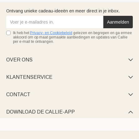
Ontvang unieke cadeau-ideeën en meer direct in je inbox.
Aanmelden
Ik heb het
Privacy- en Cookiebeleid
gelezen en begrepen en ga ermee
akkoord om op maat gemaakte aanbiedingen en updates van Callie
per e-mail te ontvangen.
OVER ONS

KLANTENSERVICE

CONTACT

DOWNLOAD DE CALLIE-APP
