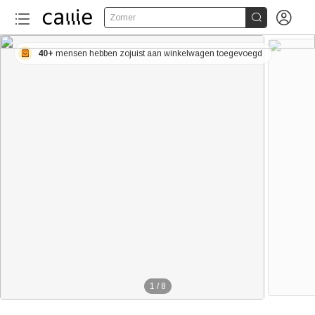


Zomer
40+
mensen hebben zojuist aan winkelwagen toegevoegd
1
/
8