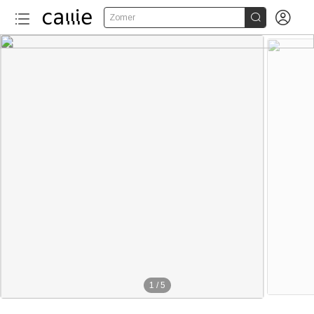


Zomer
1
/
5