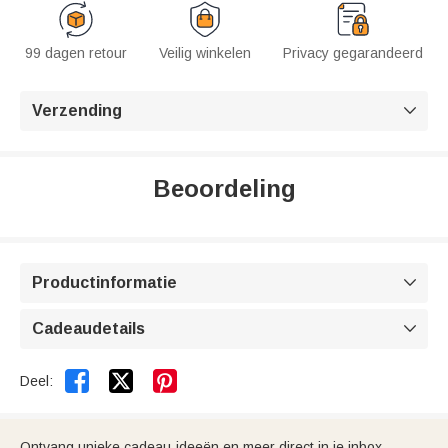
99 dagen retour
Veilig winkelen
Privacy gegarandeerd
Verzending

Beoordeling
Productinformatie

Cadeaudetails



Deel:
Ontvang unieke cadeau-ideeën en meer direct in je inbox.