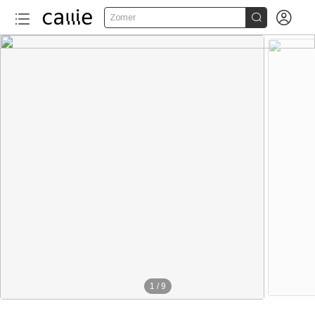


Zomer
1
/
9