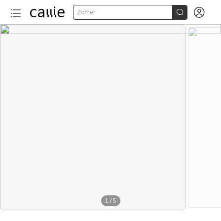


Zomer
1
/
5