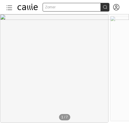


Zomer
1
/
7