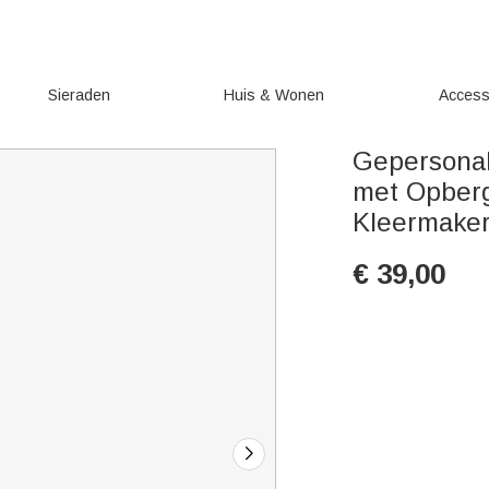
Sieraden
Huis & Wonen
Access
Gepersonal
met Opberg
Kleermake
€
39,00