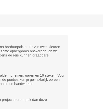
ns borduurpakket. Er zijn twee kleuren
urzame opbergdoos ontworpen, en we
dens de reis kunnen draagbare
aalden, priemen, garen en 16 steken. Voor
n de puntjes kun je gemakkelijk op een
, naaien en handwerken.
ch project sturen, pak dan deze