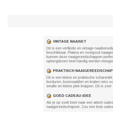
VINTAGE NAAISET
Dit is een verfijnde en vintage naaibeno
beschikbaar. Platina en roségoud naai
kunnen deze naaigereedschappen perfect
opbergdozen heel handig worden meege
PRAKTISCH NAAIGEREEDSCHAP
Dit is een kleine en praktische scharenk
borduren, kruisnaalden en kralen retro s
smalle en kleine plek knippen. Dit is zee
GOED CADEAU-IDEE
Als je op zoek bent naar een attent cadeau
naaigereedschapset. Zou een leuk cadeau