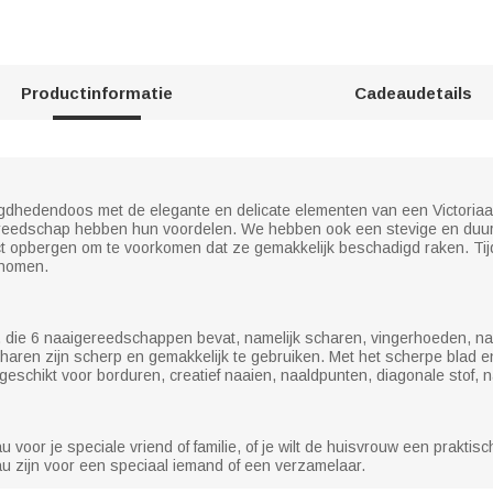
Productinformatie
Cadeaudetails
digdhedendoos met de elegante en delicate elementen van een Victoriaa
gereedschap hebben hun voordelen. We hebben ook een stevige en du
 opbergen om te voorkomen dat ze gemakkelijk beschadigd raken. Tij
nomen.
it, die 6 naaigereedschappen bevat, namelijk scharen, vingerhoeden, n
charen zijn scherp en gemakkelijk te gebruiken. Met het scherpe blad e
r geschikt voor borduren, creatief naaien, naaldpunten, diagonale stof
 voor je speciale vriend of familie, of je wilt de huisvrouw een praktis
 zijn voor een speciaal iemand of een verzamelaar.