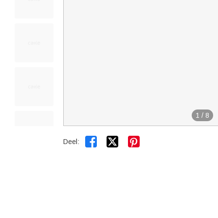
1
/
8


Deel: