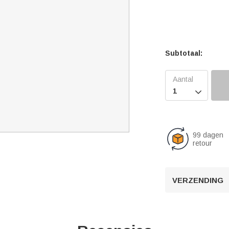
Subtotaal:

99 dagen
retour
VERZENDING