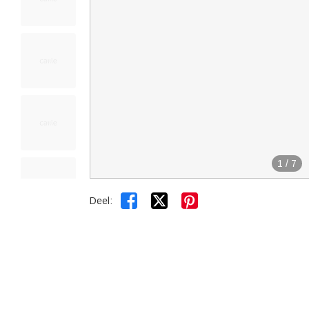
1
/
7


Deel: