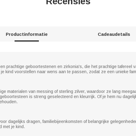
Recensies
Productinformatie
Cadeaudetails
 en prachtige geboortestenen en zirkonia's, die het prachtige tafereel 
je kind voorstellen naar wens aan te passen, zodat ze een unieke fam
e materialen van messing of sterling zilver, waardoor ze lang meegaan
geboortesteen is streng geselecteerd en kleurrijk. Of je hem nu dageli
behouden.
 voor dagelijks dragen, familiebijeenkomsten of belangrijke gelegenhede
 met je kind.