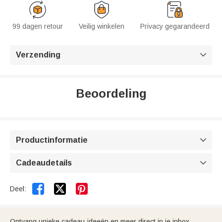
99 dagen retour
Veilig winkelen
Privacy gegarandeerd
Verzending

Beoordeling
Productinformatie

Cadeaudetails



Deel:
Ontvang unieke cadeau-ideeën en meer direct in je inbox.