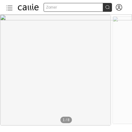


Zomer
1
/
8