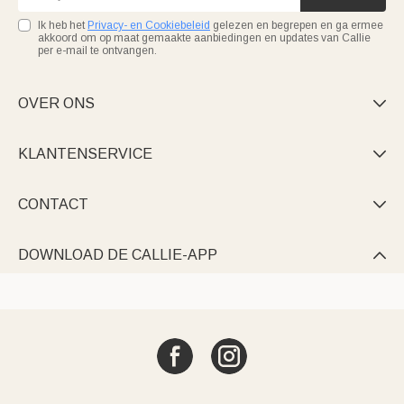
Ik heb het
Privacy- en Cookiebeleid
gelezen en begrepen en ga ermee
akkoord om op maat gemaakte aanbiedingen en updates van Callie
per e-mail te ontvangen.
OVER ONS

KLANTENSERVICE

CONTACT

DOWNLOAD DE CALLIE-APP
