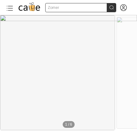


Zomer
1
/
6