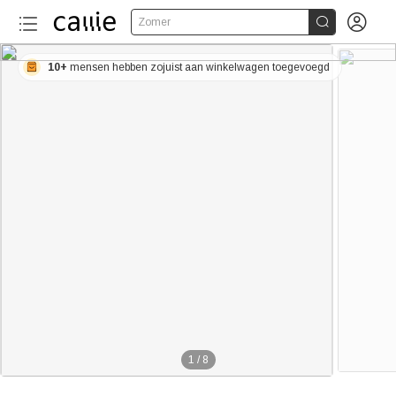


Zomer
10+
mensen hebben zojuist aan winkelwagen toegevoegd
1
/
8