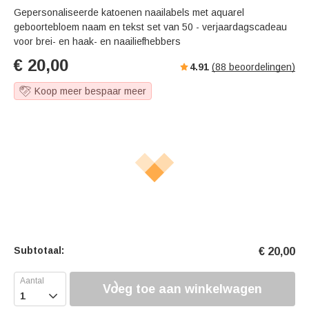
Gepersonaliseerde katoenen naailabels met aquarel
geboortebloem naam en tekst set van 50 - verjaardagscadeau
voor brei- en haak- en naailiefhebbers
€
20,00
4.91
(
88
beoordelingen)
Koop meer bespaar meer
Subtotaal:
€
20,00
Voeg toe aan winkelwagen
