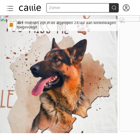


Zomer
40+
mensen zijn in de afgelopen 24 uur aan winkelwagen
toegevoegd