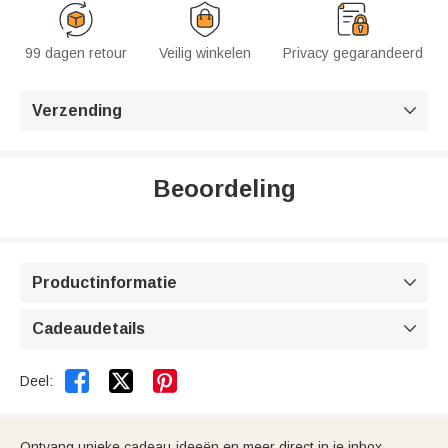
99 dagen retour
Veilig winkelen
Privacy gegarandeerd
Verzending

Beoordeling
Productinformatie

Cadeaudetails



Deel:
Ontvang unieke cadeau-ideeën en meer direct in je inbox.