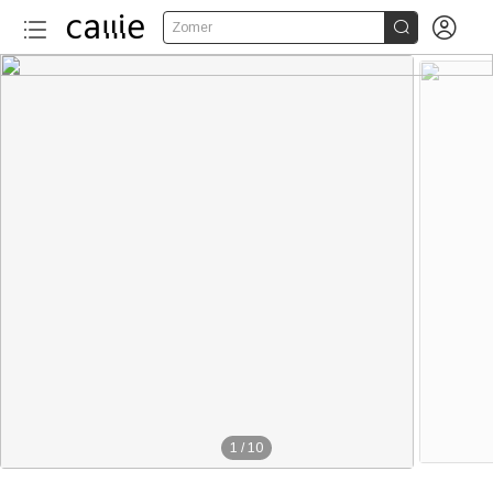


Zomer
1
/
10