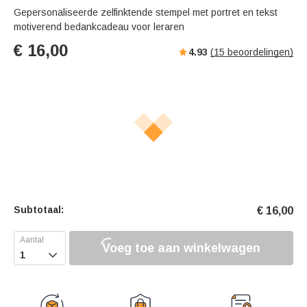
s
u
e
Gepersonaliseerde zelfinktende stempel met portret en tekst
e
t
r
motiverend bedankcadeau voor leraren
e
f
€
16,00
4.93
(
15
beoordelingen)
u
l
l
s
c
r
e
e
n
Subtotaal:
€
16,00
Voeg toe aan winkelwagen
