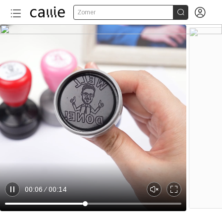


Zomer
00:06
00:14
P
U
E
a
n
n
u
m
t