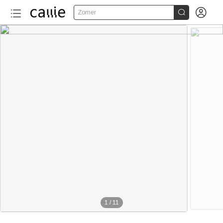


Zomer
1
/
11