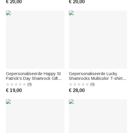
€ 20,00
€ 20,00
Vaderdagcadeau voor
Familie
Visliefhebbers
Gepersonaliseerde Happy St
Gepersonaliseerde Lucky
Patrick's Day Shamrock Gift
Shamrocks Multicolor T-shirt
Tag en Sticker met Naam Set
Sweatshirt met Naam St.
(0)
(0)
van 24 Waardering Gift voor
Patrick's Day Gift voor Familie
€ 19,00
€ 28,00
Vrienden
Vriend