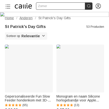


Zomer
Home
Anderen
St Patrick's Day Gifts
/
/
St Patrick's Day Gifts
53 Producten

Relevantie
Sorteer op
Gepersonaliseerde Fun Slow
Monogram en naam Silicone
Feeder hondenkom met 3D-
horlogebandje voor Apple
print naam meerdere maten
Watch | Callie
(65)
(13)
voor huisdierliefhebber