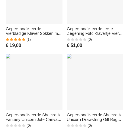
Gepersonaliseerde
Gepersonaliseerde Ierse
Vierbladige Klaver Sokken met
Zegening Foto Klavertje Vier
Naam en Afbeelding St.
Canvas Printable Muurkunst
(1)
(0)
Patrick's Day Gift voor Ierse
St Patrick's Day Gift voor
€ 19,00
€ 51,00
Familie Vriend
Familie Vrienden
Gepersonaliseerde Shamrock
Gepersonaliseerde Shamrock
Fantasy Unicorn Jute Canvas
Unicorn Drawstring Gift Bag
Draagtas met Naam St.
met naam Ierse bruiloft
(0)
(0)
Patrick's Day
Gunsten St. Patrick's Day Gift