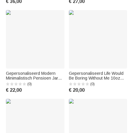
€ 36,00
€ 27,00
Gepersonaliseerd Modern
Gepersonaliseerd Life Would
Minimalistisch Pensioen Jaren
Be Boring Without Me 10oz
10oz Gegraveerd Ouderwets
Old Fashioned Whiskey Rocks
(0)
(0)
Whiskey Rotsglas met Naam
Glass met foto en naam
€ 22,00
€ 20,00
Pensioen Cadeau voor
Verjaardagscadeau voor
Mannen Drankliefhebbers
honden kattenliefhebbers