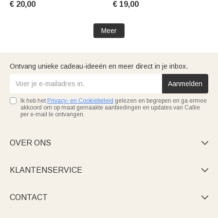
€ 20,00
€ 19,00
Verjaardagscadeau voor Kind
voor Kid Girl
Meisje
Meer
Ontvang unieke cadeau-ideeën en meer direct in je inbox.
Aanmelden
Ik heb het
Privacy- en Cookiebeleid
gelezen en begrepen en ga ermee
akkoord om op maat gemaakte aanbiedingen en updates van Callie
per e-mail te ontvangen.
OVER ONS

KLANTENSERVICE

CONTACT
