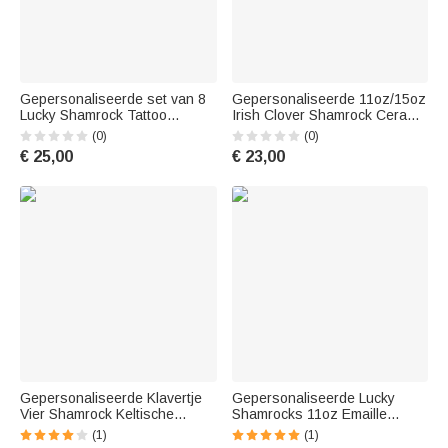
Gepersonaliseerde set van 8
Gepersonaliseerde 11oz/15oz
Lucky Shamrock Tattoo
Irish Clover Shamrock Ceramic
Stickers St Patricks Day
Mok met Naam St. Patrick's
(0)
(0)
Bachelorette Party Gift voor
Day Gift voor Familie Vriend
€ 25,00
€ 23,00
vrouwen mannen
Gepersonaliseerde Klavertje
Gepersonaliseerde Lucky
Vier Shamrock Keltische
Shamrocks 11oz Emaille
Knoop Onderzetter met Naam
Camping Cup met naam St
(1)
(1)
Set van 2 St. Patrick's Day
Patrick's Day Gift voor