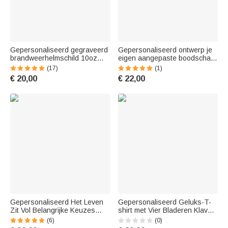
Gepersonaliseerd gegraveerd
Gepersonaliseerd ontwerp je
brandweerhelmschild 10oz
eigen aangepaste boodschap
whiskyglas met rangnummer
10oz whiskyglas met kleurrijke
(17)
(1)
en tekst verjaardagscadeau
letters Verjaardag Vaderdag
€ 20,00
€ 22,00
voor brandweerman
geschenk voor liefhebbers van
sterke
Gepersonaliseerd Het Leven
Gepersonaliseerd Geluks-T-
Zit Vol Belangrijke Keuzes
shirt met Vier Bladeren Klaver
10oz Visserij Whiskeyglas met
Sweatshirt met Naam St
(6)
(0)
Naam Grappig Verjaardag
Patrick's Day Gift voor Kind