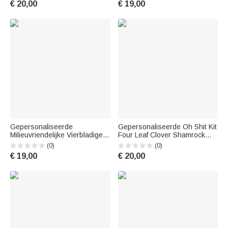
€ 20,00
€ 19,00
Cadeau voor Familie
kinderen
Gepersonaliseerde
Gepersonaliseerde Oh Shit Kit
Milieuvriendelijke Vierbladige
Four Leaf Clover Shamrock
Klavertje Waterfles Tumbler
Jute Tote Bag St. Patrick's Day
(0)
(0)
met Naam Sint-Patrick's Dag
Bruiloft Bachelorette Party Gift
€ 19,00
€ 20,00
Terug naar School Geschenk
voor Meisje
voor Kinderen