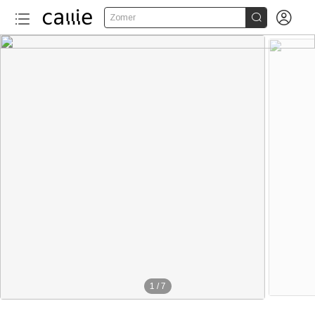


Zomer
1
/
7