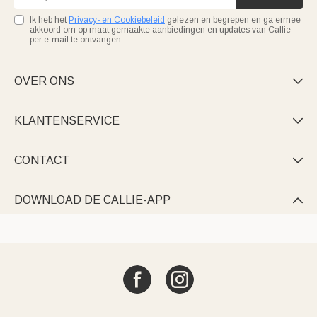
Ik heb het
Privacy- en Cookiebeleid
gelezen en begrepen en ga ermee
akkoord om op maat gemaakte aanbiedingen en updates van Callie
per e-mail te ontvangen.
OVER ONS

KLANTENSERVICE

CONTACT

DOWNLOAD DE CALLIE-APP
