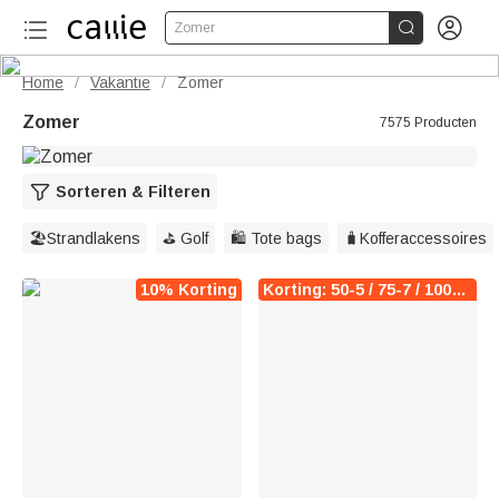


Zomer
Home
Vakantie
Zomer
/
/
Zomer
7575 Producten
Sorteren & Filteren
🏖️Strandlakens
⛳️ Golf
🛍️ Tote bags
🧳Kofferaccessoires
10% Korting
Korting: 50-5 / 75-7 / 100-10