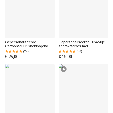
Gepersonaliseerde
Gepersonaliseerde BPA-vrije
Cartoonfiguur Sneldrogend
sportwaterfles met
Oversized Strandhanddoek
kleurverloop en voetbal
(274)
(36)
met Geboortebloem en Naam
silhouet naam flipdop en
€ 25,00
€ 19,00
Zomer Vakantie Strandfeest
draagriem cadeau voor
Cadeau voor Familie Vrienden
kinderen voetballiefhebbers