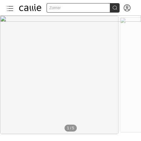


Zomer
1
/
5