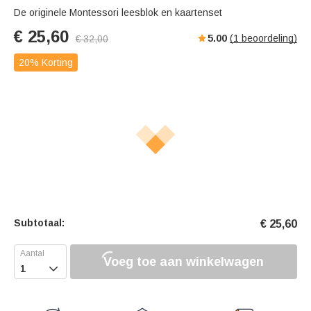
De originele Montessori leesblok en kaartenset
€
25,60
5.00
(
1
beoordeling)
€
32,00
20% Korting
Subtotaal:
€
25,60
Voeg toe aan winkelwagen
