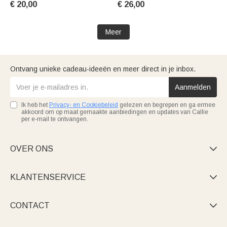
€ 20,00
€ 26,00
Moederdag cadeau voor haar
Thoughtful Verjaardagscadeau
Meer
Ontvang unieke cadeau-ideeën en meer direct in je inbox.
Aanmelden
Ik heb het
Privacy- en Cookiebeleid
gelezen en begrepen en ga ermee
akkoord om op maat gemaakte aanbiedingen en updates van Callie
per e-mail te ontvangen.
OVER ONS

KLANTENSERVICE

CONTACT
