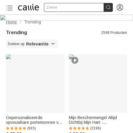


Zomer
Home
Trending
/
Trending
2598 Producten

Relevantie
Sorteer op
Gepersonaliseerde
Mijn Beschermengel Altijd
opvouwbare portemonnee van
Dichtbij Mijn Hart -
PU-leer met polsband aquarel-
Gepersonaliseerde Sterling
(915)
(2196)
geboortebloem en naam
Zilveren Engelvleugel Foto