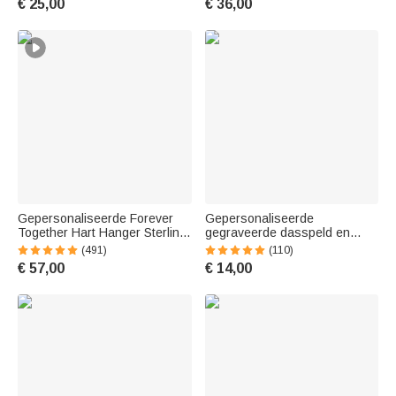
€ 25,00
€ 36,00
verjaardagscadeau of
Medaillon Ketting
valentijnscadeau voor haar
Gepersonaliseerde Forever
Gepersonaliseerde
Together Hart Hanger Sterling
gegraveerde dasspeld en
Zilver Ketting met Dubbele
manchetknoopset met houten
(491)
(110)
Geboortestenen en
doosje Verjaardagscadeau
€ 57,00
€ 14,00
Gegraveerde Namen
voor mannen en bruidegoms
Valentijnsdag Cadeau voor
Vrouwen