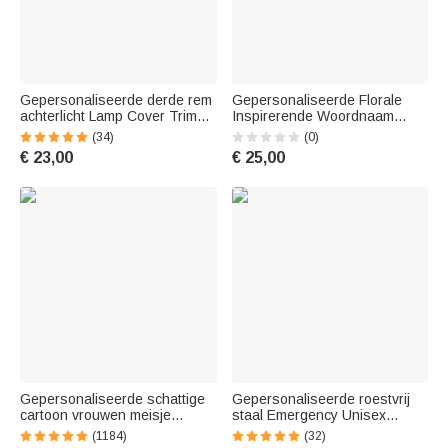
Gepersonaliseerde derde rem
Gepersonaliseerde Florale
achterlicht Lamp Cover Trim
Inspirerende Woordnaam
compatibel met JLU JKU
Frosted 20 oz Glazen Kop met
(34)
(0)
exterieur accessoires kerst
Deksel en Rietje Moederdag
€ 23,00
€ 25,00
verjaardag Gift voor Jeep Car
Verjaardag Incentive Gift voor
Lover
Vriendin Familie
Gepersonaliseerde schattige
Gepersonaliseerde roestvrij
cartoon vrouwen meisje
staal Emergency Unisex
geboorte bloem Jute tas met
Medische Alarm ID Armband
(1184)
(32)
naam bruiloft verjaardag
met gegraveerde berichten