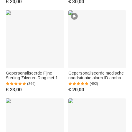
€ 20,00
€ 30,00
Raamdecoratie Auto Truck
voor vakantie cadeau voor
voor Dierenliefhebbers
vriendin
Gepersonaliseerde Fijne
Gepersonaliseerde medische
Sterling Zilveren Ring met 1 tot
noodsituatie alarm ID armband
13 Geboortestenen van
met gegraveerde tekst & 1-10
(266)
(492)
Familie Minimalistisch Sieraad
ringen Emergency Survival Gift
€ 23,00
€ 20,00
Moederdag
voor mannen vrouwen
Verjaardagscadeau voor
Vrouwen