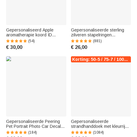
Gepersonaliseerd Apple
Gepersonaliseerde sterling
aromatherapie koord ID
zilveren stapelringen
houder met kraal Leraar Gift
gegraveerde 2-7 banden met
(54)
(881)
hartaccent dagelijkse sieraden
€ 30,00
€ 26,00
voor haar
Korting: 50-5 / 75-7 / 100-10
Gepersonaliseerde Peering
Gepersonaliseerde
Pet Portrait Photo Car Decal
strandhanddoek met kleurrijke
Sticker Grappig Schattig Dier
cartoonfiguur geboortebloem
(184)
(1084)
Weerbestendig
en naam strandaccessoire