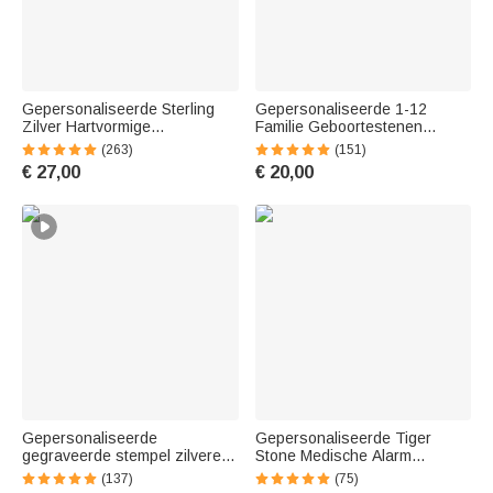
Gepersonaliseerde Sterling
Gepersonaliseerde 1-12
Zilver Hartvormige
Familie Geboortestenen
Geboortesteen-beloftering met
Elastische Kralen Armband
(263)
(151)
Zirkonia en Gravuretekst
Verjaardag Moederdag
€ 27,00
€ 20,00
Moederdag Valentijnsdag
Cadeau voor Vrouw Moeder
Huwelijkscadeau voor Haar
Gepersonaliseerde
Gepersonaliseerde Tiger
gegraveerde stempel zilveren
Stone Medische Alarm
ring met geboortesteen
Armband Gegraveerd met
(137)
(75)
Mementos sieraden
Medisch Symbool en Tekst