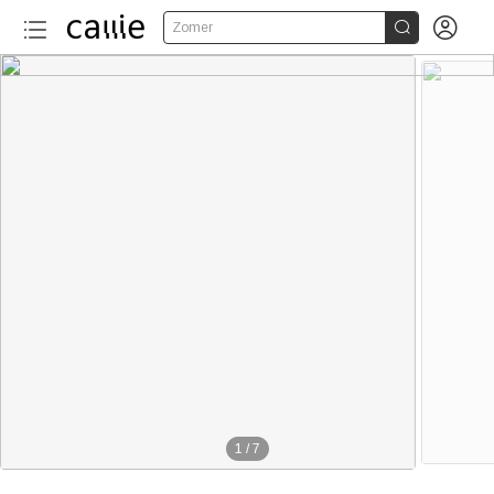


Zomer
1
/
7