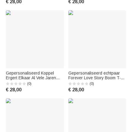
€ 28,00
€ 28,00
Gepersonaliseerd Koppel
Gepersonaliseerd echtpaar
Ergert Elkaar Al Vele Jaren
Forever Love Story Boom T-
Nog Steeds Liefde T-shirt
shirt Verjaardag Basic Unisex
(0)
(0)
Verjaardag Dagelijks Dragen
T-shirt
€ 28,00
€ 28,00