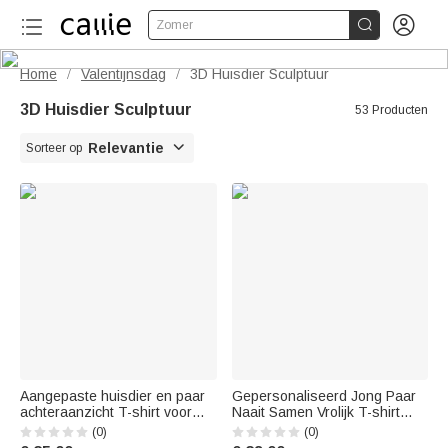


Zomer
Home
Valentijnsdag
3D Huisdier Sculptuur
/
/
3D Huisdier Sculptuur
53 Producten

Relevantie
Sorteer op
Aangepaste huisdier en paar
Gepersonaliseerd Jong Paar
achteraanzicht T-shirt voor
Naait Samen Vrolijk T-shirt
huisdier Memorial Gift
Verjaardag Dagelijkse Dracht
(0)
(0)