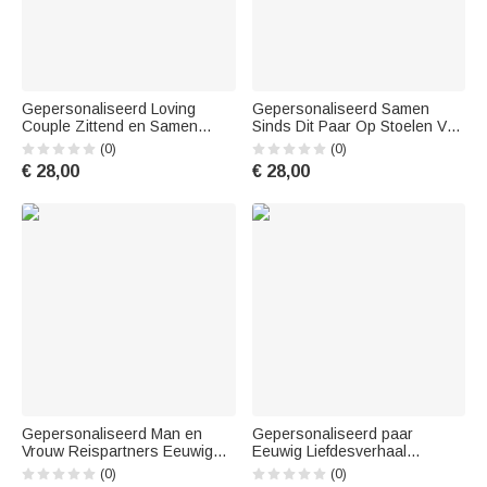
Gepersonaliseerd Loving
Gepersonaliseerd Samen
Couple Zittend en Samen
Sinds Dit Paar Op Stoelen Van
Swingend T-shirt Verjaardag
Elkaar T-shirt Verjaardag
(0)
(0)
Dagelijks Dragen
Sport
€ 28,00
€ 28,00
Gepersonaliseerd Man en
Gepersonaliseerd paar
Vrouw Reispartners Eeuwige
Eeuwig Liefdesverhaal
Liefde T-shirt Valentijnsdag
Bloemen T-shirt Verjaardag
(0)
(0)
Basic Unisex T-shirt