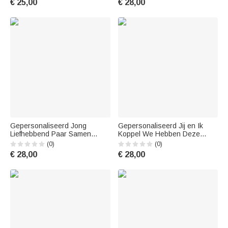
€ 25,00
€ 28,00
Gepersonaliseerd Jong
Gepersonaliseerd Jij en Ik
Liefhebbend Paar Samen
Koppel We Hebben Deze
Vrolijk T-shirt Verjaardag
Liefdesboom T-shirt
(0)
(0)
Dagelijks Dragen
Valentijnsdag Basic Unisex T-
€ 28,00
€ 28,00
shirt