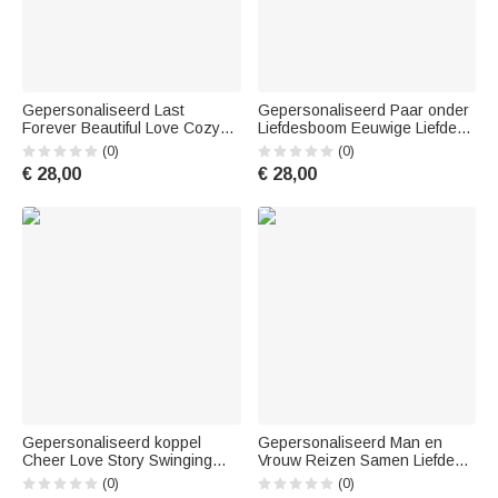
Gepersonaliseerd Last
Gepersonaliseerd Paar onder
Forever Beautiful Love Cozy
Liefdesboom Eeuwige Liefde
Couple T-shirt Valentijnsdag
T-shirt Verjaardag Reizen
(0)
(0)
Basic Unisex T-shirt
€ 28,00
€ 28,00
Gepersonaliseerd koppel
Gepersonaliseerd Man en
Cheer Love Story Swinging
Vrouw Reizen Samen Liefde
Together T-shirt Verjaardag
Voor Altijd T-shirt Verjaardag
(0)
(0)
Sport
Reizen