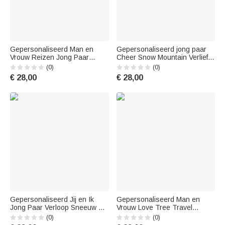
Gepersonaliseerd Man en
Gepersonaliseerd jong paar
Vrouw Reizen Jong Paar
Cheer Snow Mountain Verliefd
Vrolijk T-shirt Valentijnsdag
Vele Jaren T-shirt Verjaardag
(0)
(0)
Basic Unisex T-Shirt
€ 28,00
€ 28,00
Gepersonaliseerd Jij en Ik
Gepersonaliseerd Man en
Jong Paar Verloop Sneeuw T-
Vrouw Love Tree Travel
shirt Verjaardag Dagelijkse
Partners T-shirt Valentijnsdag
(0)
(0)
Dracht
Sport