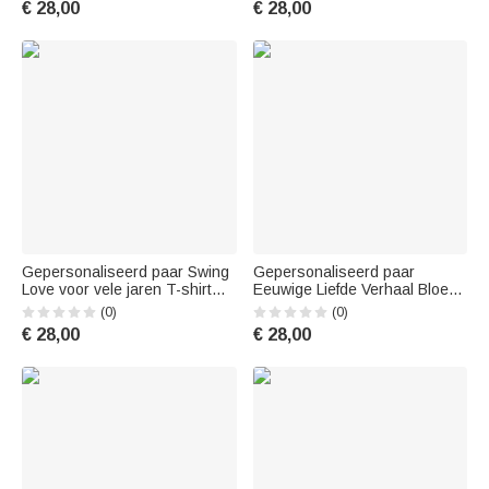
€ 28,00
€ 28,00
Gepersonaliseerd paar Swing
Gepersonaliseerd paar
Love voor vele jaren T-shirt
Eeuwige Liefde Verhaal Bloem
Verjaardagscadeau
Swingend T-shirt Verjaardag
(0)
(0)
Dagelijks Dragen
€ 28,00
€ 28,00