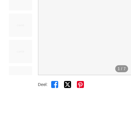
1
/
7


Deel: