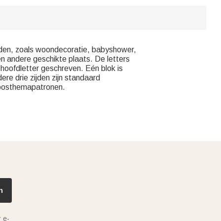
heden, zoals woondecoratie, babyshower,
en andere geschikte plaats. De letters
 hoofdletter geschreven. Eén blok is
re drie zijden zijn standaard
 bosthemapatronen.
n
 e-