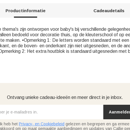
Productinformatie
Cadeaudetails
 thema's zijn ontworpen voor baby's bij verschillende gelegen
alleen bedoeld voor decoratie thuis, op de kleuterschool of op e
o's te maken. •Opmerking 1: De letters worden standaard met een
ant, en de boven- en onderkant zijn niet uitgesneden, en de ande
pmerking 2: Het extra houtblok is standaard uitgesneden met
Ontvang unieke cadeau-ideeën en meer direct in je inbox.
Aanmelde
Ik heb het
Privacy- en Cookiebeleid
gelezen en begrepen en ga ermee
akkoord om op maat gemaakte aanbiedingen en updates van Callie per