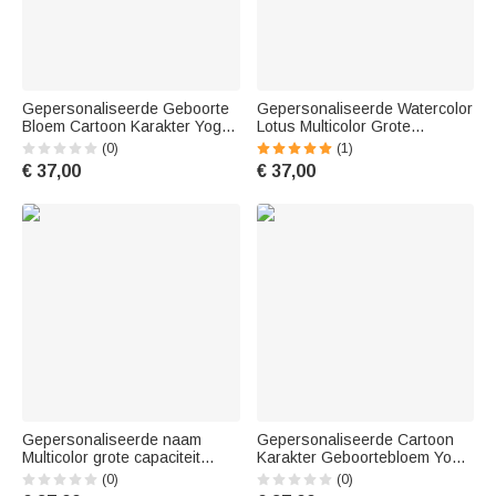
Gepersonaliseerde Geboorte
Gepersonaliseerde Watercolor
Bloem Cartoon Karakter Yoga
Lotus Multicolor Grote
Mat Tas met Naam Yoga
Capaciteit Yoga Mat Tas met
(0)
(1)
Accessoires Reizen
Naam Yoga Accessoire
€ 37,00
€ 37,00
Verjaardag Kerstcadeau voor
Verjaardag Kerstcadeau voor
Vrouwen Yoga Lovers
Yoga Lovers
Gepersonaliseerde naam
Gepersonaliseerde Cartoon
Multicolor grote capaciteit
Karakter Geboortebloem Yoga
Yoga Mat Tas Outdoor Fitness
Mat Tas met Naam Yoga
(0)
(0)
activiteiten accessoire
Accessoires Verjaardag Sport