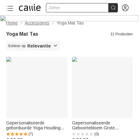


Zomer
Home
Accessoires
Yoga Mat Tas
/
/
Yoga Mat Tas
11 Producten

Relevantie
Sorteer op
Gepersonaliseerde
Gepersonaliseerde
geborduurde Yoga Houding
Geboortebloem Grote
Grote Capaciteit Yoga Mat Tas
Capaciteit Canvas Yoga Mat
(7)
(0)
met Naam Pilates Accessoire
Tas met Naam Fitness