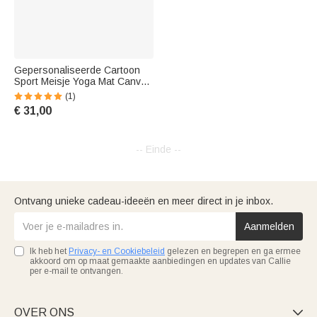
Gepersonaliseerde Cartoon
Sport Meisje Yoga Mat Canvas
Opbergtas met Naam voor
(1)
Gym Workout Grote Capaciteit
€ 31,00
Verjaardag Sportcadeau voor
Vrouwen
-- Einde --
Ontvang unieke cadeau-ideeën en meer direct in je inbox.
Aanmelden
Ik heb het
Privacy- en Cookiebeleid
gelezen en begrepen en ga ermee
akkoord om op maat gemaakte aanbiedingen en updates van Callie
per e-mail te ontvangen.
OVER ONS
