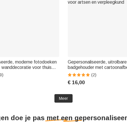
seerde, moderne fotodoeken
Gepersonaliseerde, uitrolbare
l - wanddecoratie voor thuis
badgehouder met cartoonafbe
verjaardagen en jubilea voor
een medicijncapsule en medis
0)
(2)
ienden
personeel, met naam – Waard
€ 16,00
verpleegkundigen, verjaarda
voor artsen en verpleegkund
Meer
gen doe je pas met een gepersonalisee