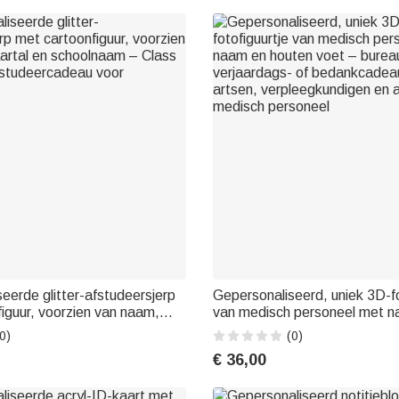
eerde glitter-afstudeersjerp
Gepersonaliseerd, uniek 3D-fo
iguur, voorzien van naam,
van medisch personeel met 
choolnaam – Class of 2026 –
houten voet – bureauversierin
0)
(0)
deau voor studenten
verjaardags- of bedankcadea
€ 36,00
artsen, verpleegkundigen en 
medisch personeel