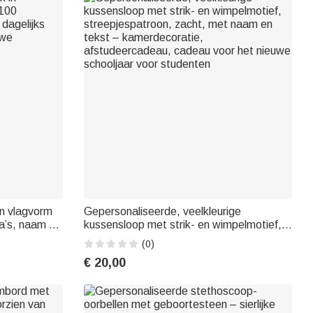
in vlagvorm
Gepersonaliseerde, veelkleurige
a’s, naam en
kussensloop met strik- en wimpelmotief,
, cadeau voor
streepjespatroon, zacht, met naam en
(0)
rlingen
tekst – kamerdecoratie,
€ 20,00
afstudeercadeau, cadeau voor het nieuwe
schooljaar voor studenten