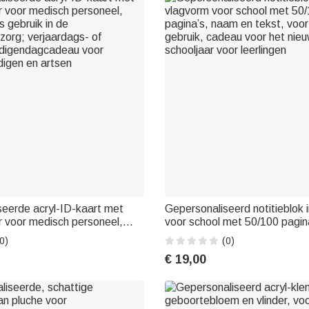
eerde acryl-ID-kaart met
Gepersonaliseerd notitieblok 
r voor medisch personeel,
voor school met 50/100 pagin
s gebruik in de
tekst, voor dagelijks gebruik
0)
(0)
org; verjaardags- of
het nieuwe schooljaar voor lee
€ 19,00
digendagcadeau voor
igen en artsen