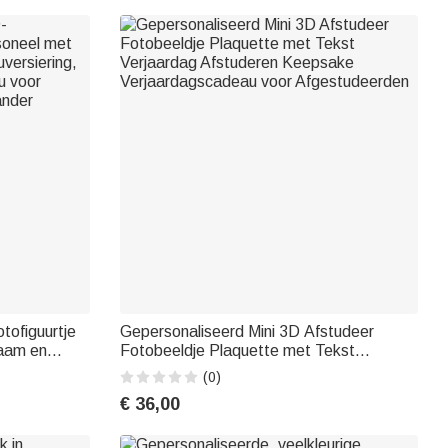
tofiguurtje
Gepersonaliseerd Mini 3D Afstudeer
naam en
Fotobeeldje Plaquette met Tekst
g,
Verjaardag Afstuderen Keepsake
(0)
u voor
Verjaardagscadeau voor Afgestudeerden
€ 36,00
ander