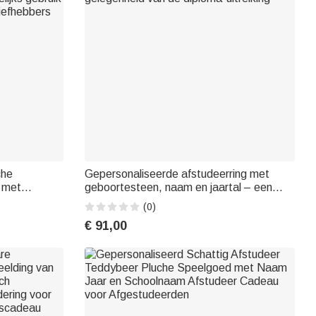
che
Gepersonaliseerde afstudeerring met
r met
geboortesteen, naam en jaartal – een
en initiaal,
jubileumcadeau voor afgestudeerden ter
(0)
ijks gebruik
gelegenheid van de diploma-uitreiking
€ 91,00
iefhebbers