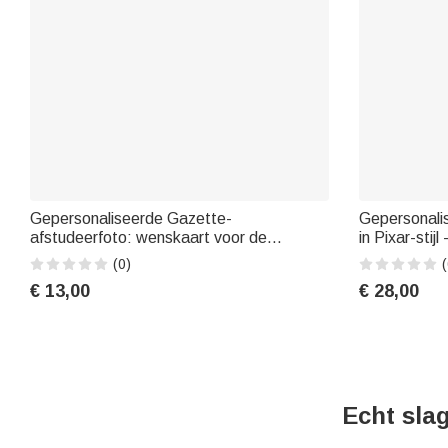
Gepersonaliseerde Gazette-
Gepersonali
afstudeerfoto: wenskaart voor de
in Pixar-stij
afstudeerklas van 2026 met naam en
cadeau voor 
(0)
(
tekst – cadeau voor afgestudeerden ter
familie en vr
€ 13,00
€ 28,00
gelegenheid van het afstudeerfeest
Echt sla