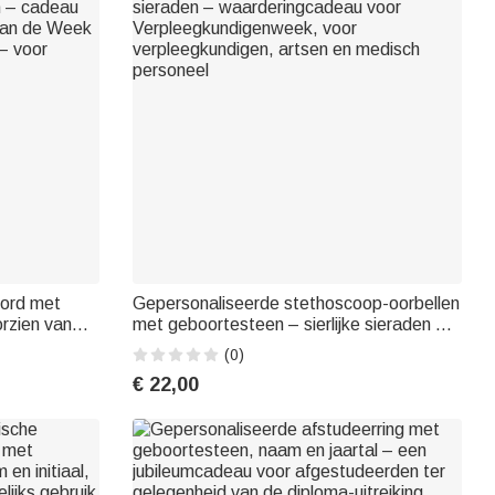
bord met
Gepersonaliseerde stethoscoop-oorbellen
orzien van
met geboortesteen – sierlijke sieraden –
 – cadeau
waarderingcadeau voor
(0)
 van de Week
Verpleegkundigenweek, voor
€ 22,00
– voor
verpleegkundigen, artsen en medisch
personeel