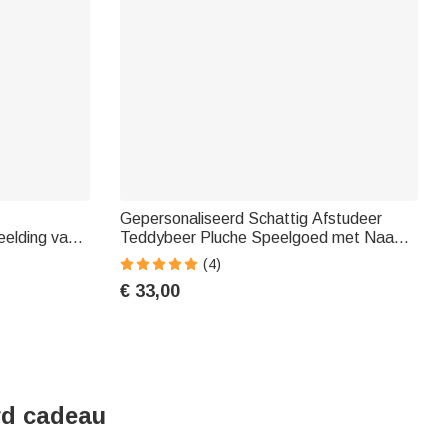
Gepersonaliseerd Schattig Afstudeer
elding van
Teddybeer Pluche Speelgoed met Naam
ch
Jaar en Schoolnaam Afstudeer Cadeau
(4)
ering voor
voor Afgestudeerden
€ 33,00
gscadeau
rd cadeau