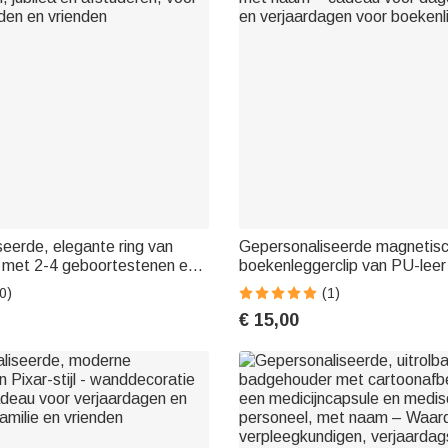
eerde, elegante ring van
Gepersonaliseerde magnetis
er met 2-4 geboortestenen en
boekenleggerclip van PU-lee
 tekst – cadeau voor
diamanteffect, geboortebloem 
0)
(1)
, jubilea en afstuderen, voor
met naam – cadeau voor dagel
€ 15,00
den en vrienden
en verjaardagen voor boekenl