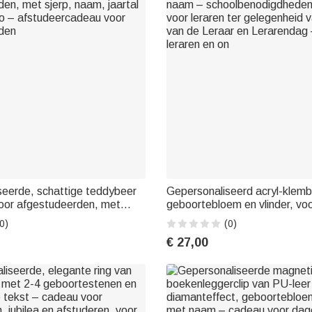
seerde, schattige teddybeer
Gepersonaliseerd acryl-klem
voor afgestudeerden, met
geboortebloem en vlinder, vo
 jaartal en schoollogo –
naam – schoolbenodigdheden
0)
(0)
deau voor afgestudeerden
voor leraren ter gelegenheid
€ 27,00
van de Leraar en Lerarendag 
leraren en on