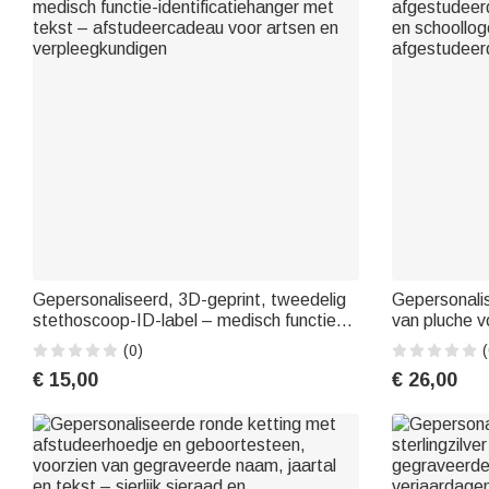
Gepersonaliseerd, 3D-geprint, tweedelig
Gepersonali
stethoscoop-ID-label – medisch functie-
van pluche 
identificatiehanger met tekst –
sjerp, naam,
(0)
(
afstudeercadeau voor artsen en
afstudeerca
€ 15,00
€ 26,00
verpleegkundigen