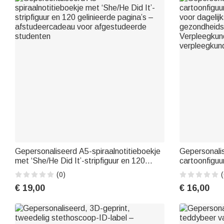
Gepersonaliseerd A5-spiraalnotitieboekje
Gepersonalis
met ‘She/He Did It’-stripfiguur en 120
cartoonfiguu
gelinieerde pagina’s – afstudeercadeau
voor dagelijk
(0)
(
voor afgestudeerde studenten
gezondheidsz
€ 19,00
€ 16,00
Verpleegkun
verpleegkund