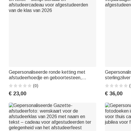
Gepersonaliseerde ronde ketting met
Gepersonalis
afstudeerhoedje en geboortesteen,
sterlingzilv
voorzien van gegraveerde naam, jaartal
gegraveerde
(0)
(
en tekst – sierlijk sieraad en
verjaardagen
€ 23,00
€ 36,00
afstudeercadeau voor afgestudeerden
afgestudeer
van de klas van 2026