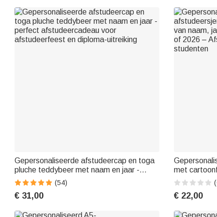
Gepersonaliseerde afstudeercap en toga
Gepersonalis
pluche teddybeer met naam en jaar -
met cartoonf
perfect afstudeercadeau voor
jaartal en s
(54)
(
afstudeerfeest en diploma-uitreiking
Afstudeerca
€ 31,00
€ 22,00