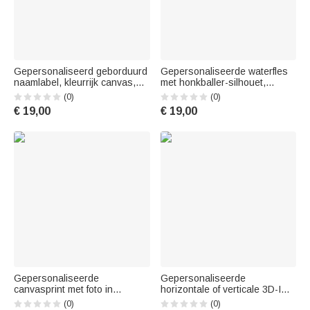
Gepersonaliseerd geborduurd
Gepersonaliseerde waterfles
naamlabel, kleurrijk canvas,
met honkballer-silhouet,
schoudertasje voor kinderen,
kleurverloop en matglazuur,
(0)
(0)
voor dagelijks gebruik,
voorzien van naam en flip-top-
€ 19,00
€ 19,00
kinderdag- en
deksel – cadeau voor
verjaardagscadeau voor
dagelijkse trainingen en
jongens en meisjes
wedstrijddagen voor
honkballers
Gepersonaliseerde
Gepersonaliseerde
canvasprint met foto in
horizontale of verticale 3D-ID-
overdreven karikatuurstijl –
badgehouder met patroon van
(0)
(0)