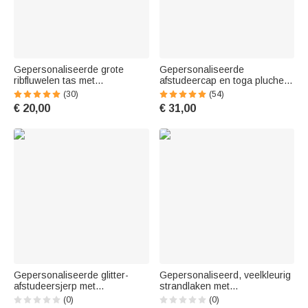
Gepersonaliseerde grote
Gepersonaliseerde
ribfluwelen tas met
afstudeercap en toga pluche
geboortebloem en naam voor
teddybeer met naam en jaar -
(30)
(54)
dagelijks gebruik en als
perfect afstudeercadeau voor
€ 20,00
€ 31,00
verjaardagscadeau voor
afstudeerfeest en diploma-
vrouwen of beste vriendin
uitreiking
Gepersonaliseerde glitter-
Gepersonaliseerd, veelkleurig
afstudeersjerp met
strandlaken met
cartoonfiguur, voorzien van
honkbalspeler-silhouet,
(0)
(0)
naam, jaartal en schoolnaam –
sneldrogend, met naam en