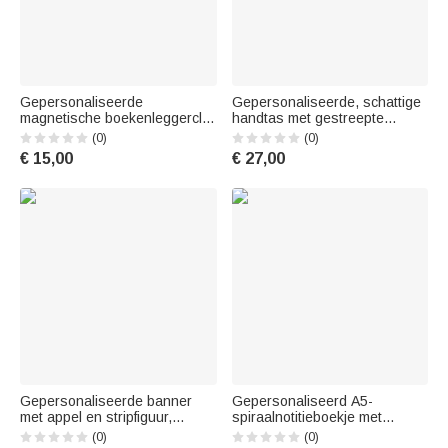
Gepersonaliseerde
Gepersonaliseerde, schattige
magnetische boekenleggerclip
handtas met gestreepte
van PU-leer met cartoonfiguur
bloem- en ananasbedeltjes en
(0)
(0)
en geboortebloem, met tekst –
geborduurde naam – cadeau
€ 15,00
€ 27,00
cadeau voor het nieuwe
voor de zomervakantie, het
schooljaar en Lerarendag voor
strandfeest of een verjaardag
leraren en opvoeders
voor kinderen
Gepersonaliseerde banner
Gepersonaliseerd A5-
met appel en stripfiguur,
spiraalnotitieboekje met
potlood, klasdecoratie met
‘She/He Did It’-stripfiguur en
(0)
(0)