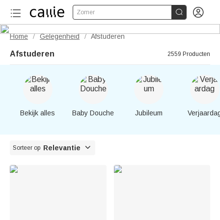


Zomer
Home
Gelegenheid
Afstuderen
/
/
Afstuderen
2559 Producten
Bekijk alles
Baby Douche
Jubileum
Verjaarda

Relevantie
Sorteer op