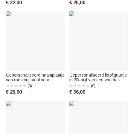
€ 22,00
€ 25,00
Class of 2026 –
nummer – een cadeau voor de
Afstudeercadeau voor
zomervakantie of als
studenten
reisgeschenk voor
honkbalfans
Gepersonaliseerd naamplaatje
Gepersonaliseerd fotofiguurtje
van roestvrij staal voor
in 3D-stijl van een voetbal-
gitaarversterker, inclusief
stripfiguur met tekst –
(0)
(0)
bevestigingsschroeven –
bureauversiering en
€ 25,00
€ 36,00
muziekaccessoires,
verjaardagscadeau voor
verjaardagscadeau voor
sportliefhebbers
gitaristen en muzikanten