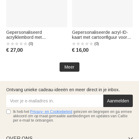
Gepersonaliseerd
Gepersonaliseerde acryl-ID-
acrylklembord met
kaart met cartoonfiguur voor
potloodmotief voor leraren, met
medisch personeel, voor
(0)
(0)
naam – schoolbenodigdheden
dagelijks gebruik in de
€ 27,00
€ 16,00
– cadeau voor de Week van
gezondheidszorg;
de Leraar of Lerarendag
verjaardags- of
Verpleegkundigendagcadeau
Meer
voor verpleegkundigen en
artsen
Ontvang unieke cadeau-ideeën en meer direct in je inbox.
Aanmelden
Ik heb het
Privacy- en Cookiebeleid
gelezen en begrepen en ga ermee
akkoord om op maat gemaakte aanbiedingen en updates van Callie
per e-mail te ontvangen.
OVER ONS
