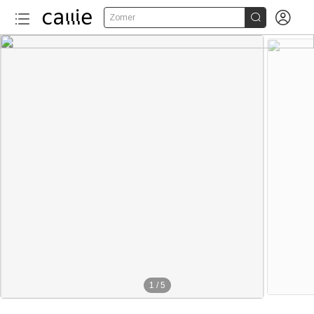


Zomer
1
/
5