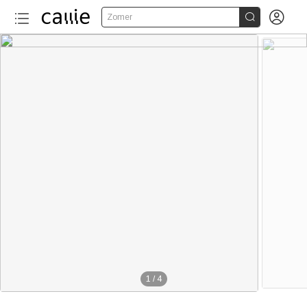


Zomer
1
/
4