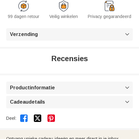
99 dagen retour
Veilig winkelen
Privacy gegarandeerd
Verzending

Recensies
Productinformatie

Cadeaudetails



Deel:
Ontvang unieke cadeau-ideeën en meer direct in je inbox.