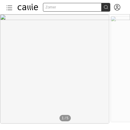


Zomer
1
/
5