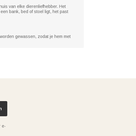
uis van elke dierenliefhebber. Het
en bank, bed of stoel ligt, het past
d worden gewassen, zodat je hem met
n
 e-