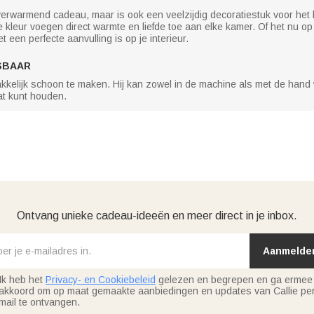
erwarmend cadeau, maar is ook een veelzijdig decoratiestuk voor het h
kleur voegen direct warmte en liefde toe aan elke kamer. Of het nu op e
t een perfecte aanvulling is op je interieur.
SBAAR
elijk schoon te maken. Hij kan zowel in de machine als met de han
at kunt houden.
Ontvang unieke cadeau-ideeën en meer direct in je inbox.
Aanmelde
Ik heb het
Privacy- en Cookiebeleid
gelezen en begrepen en ga ermee
akkoord om op maat gemaakte aanbiedingen en updates van Callie per
mail te ontvangen.