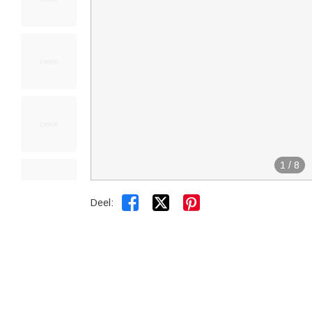
1
/
8


Deel: