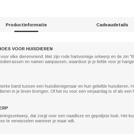
Productinformatie
Cadeaudetails
OES VOOR HUISDIEREN
oor elke dierenvriend. Met zijn rode hartvormige ontwerp en de zin "B
isdierrassen en namen aanpassen, waardoor je je liefde voor je harige
terke band tussen een huisdiereigenaar en hun geliefde huisdieren. H
ieren in je leven brengen. Of het nu voor een verjaardag is of als een
ERP
ingsontwerp, dat zorgt voor een naadloze en gepolijste look. Het kus
es te verwisselen wanneer je maar wilt.