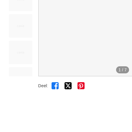
1
/
7


Deel: