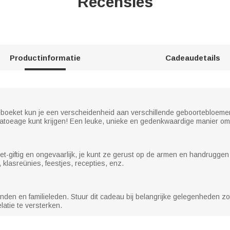
Recensies
Productinformatie
Cadeaudetails
eboeket kun je een verscheidenheid aan verschillende geboortebloem
atoeage kunt krijgen! Een leuke, unieke en gedenkwaardige manier om 
t-giftig en ongevaarlijk, je kunt ze gerust op de armen en handruggen 
klasreünies, feestjes, recepties, enz.
enden en familieleden. Stuur dit cadeau bij belangrijke gelegenheden
latie te versterken.