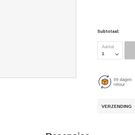
Subtotaal:

99 dagen
retour
VERZENDING